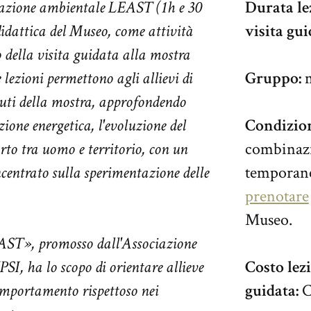
cazione ambientale LEAST (1h e 30
Durata l
didattica del Museo, come attività
visita gui
o della visita guidata alla mostra
lezioni permettono agli allievi di
Gruppo:
m
nuti della mostra, approfondendo
zione energetica, l'evoluzione del
Condizion
rto tra uomo e territorio, con un
combinazio
ncentrato sulla sperimentazione delle
temporane
prenotare
Museo.
ST», promosso dall'Associazione
SI, ha lo scopo di orientare allieve
Costo le
comportamento rispettoso nei
guidata:
C