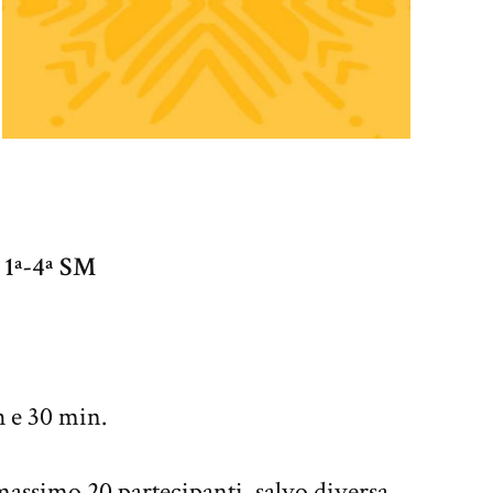
e 1ª-4ª SM
 e 30 min.
assimo 20 partecipanti, salvo diversa