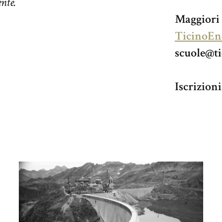
nte.
Maggiori 
TicinoEn
scuole@ti
Iscrizioni