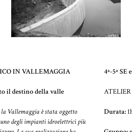
ICO IN VALLEMAGGIA
4ª-5ª SE 
 il destino della valle
ATELIER
8 la Vallemaggia è stata oggetto
Durata:
1h
 uno degli impianti idroelettrici più
izzera.
La sua realizzazione ha
Gruppo:
m