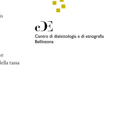
is
ne
ella tassa