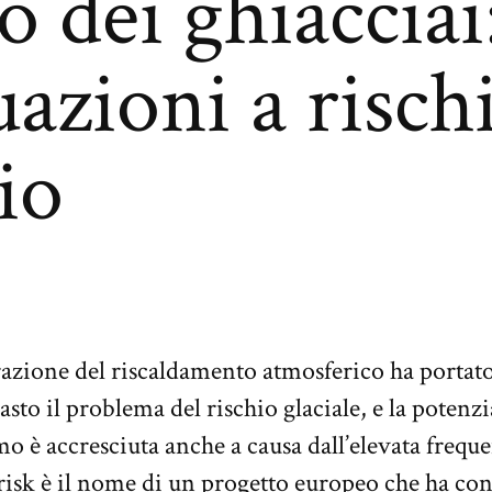
o dei ghiacciai
uazioni a risch
io
razione del riscaldamento atmosferico ha portato 
sto il problema del rischio glaciale, e la potenz
o è accresciuta anche a causa dall’elevata freque
orisk è il nome di un progetto europeo che ha con