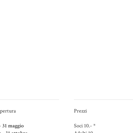
apertura
Prezzi
 - 31 maggio
Soci 10.- *