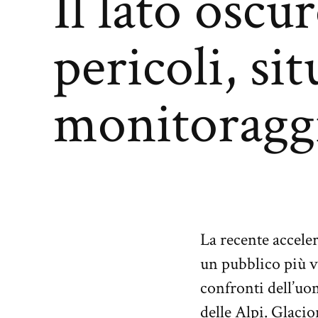
Il lato oscur
pericoli, sit
monitoragg
La recente accele
un pubblico più va
confronti dell’uom
delle Alpi. Glaci