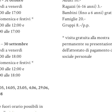
e - 31 ottobre
Adulti 10.-
dì a venerdì
Ragazzi (6-16 anni) 3.-
00 alle 17:00
Bambini (fino a 6 anni) grat
domenica e festivi *
Famiglie 20.-
00 alle 12:00 e
Gruppi 8.-/p.p.
00 alle 17:00
* visita gratuita alla mostra
 - 30 settembre
permanente su presentazio
dì a venerdì
dell'attestato di pagamento d
00 alle 18:00
sociale personale
domenica e festivi *
00 alle 12:00 e
00 alle 18:00
.05, 14.05, 25.05, 4.06, 29.06,
08
fuori orario possibili in