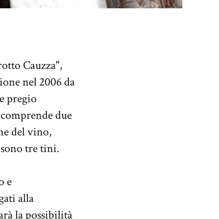
grotto Cauzza",
zione nel 2006 da
re pregio
e, comprende due
ne del vino,
sono tre tini.
o e
ati alla
rà la possibilità