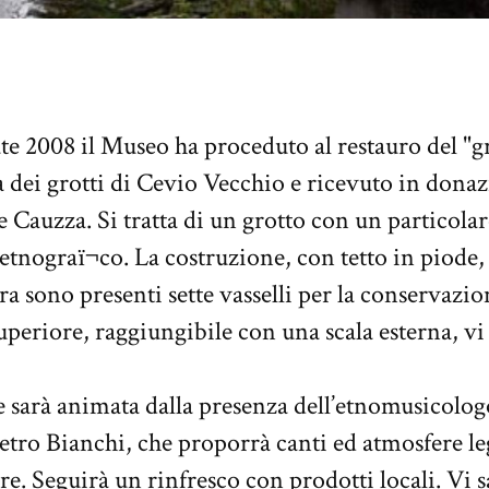
ate 2008 il Museo ha proceduto al restauro del "
a dei grotti di Cevio Vecchio e ricevuto in dona
 Cauzza. Si tratta di un grotto con un particola
 etnograï¬co. La costruzione, con tetto in piod
rra sono presenti sette vasselli per la conservazio
periore, raggiungibile con una scala esterna, vi 
 sarà animata dalla presenza dell’etnomusicolog
etro Bianchi, che proporrà canti ed atmosfere leg
e. Seguirà un rinfresco con prodotti locali. Vi sa