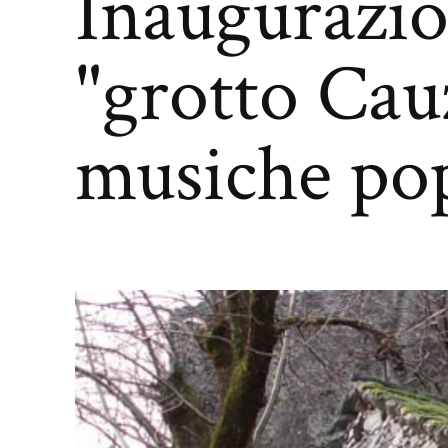
Inaugurazio
"grotto Cauz
musiche pop