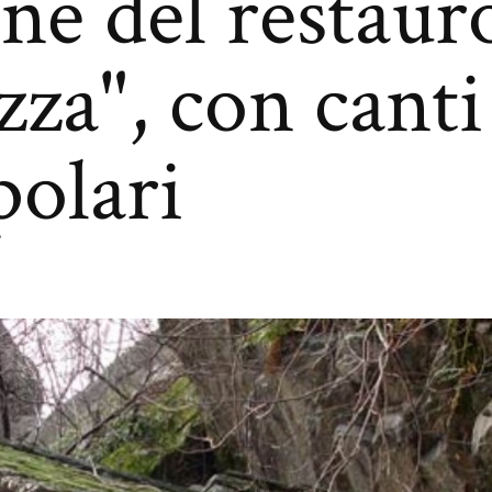
ne del restaur
za", con canti
olari