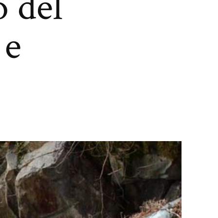
o del
 e