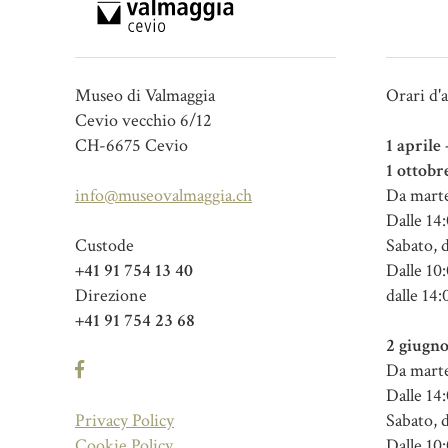
Museo di Valmaggia
Orari d'
Cevio vecchio 6/12
CH-6675 Cevio
1 aprile
1 ottobr
info@museovalmaggia.ch
Da marte
Dalle 14:
Custode
Sabato, 
+41 91 754 13 40
Dalle 10:
Direzione
dalle 14:
+41 91 754 23 68
2 giugno
Da marte
Dalle 14:
Privacy Policy
Sabato, 
Cookie Policy
Dalle 10: