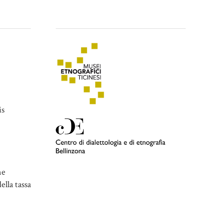
is
ne
ella tassa