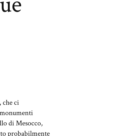
due
 che ci
ti monumenti
llo di Mesocco,
olto probabilmente