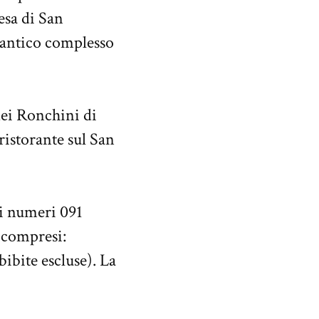
esa di San
iù antico complesso
dei Ronchini di
istorante sul San
ai numeri 091
 compresi:
ibite escluse). La