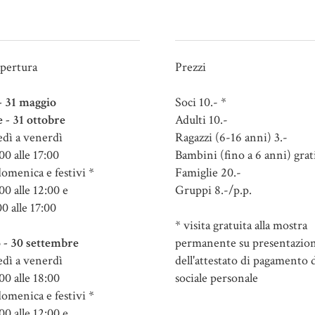
apertura
Prezzi
 - 31 maggio
Soci 10.- *
e - 31 ottobre
Adulti 10.-
dì a venerdì
Ragazzi (6-16 anni) 3.-
00 alle 17:00
Bambini (fino a 6 anni) grat
domenica e festivi *
Famiglie 20.-
00 alle 12:00 e
Gruppi 8.-/p.p.
00 alle 17:00
* visita gratuita alla mostra
 - 30 settembre
permanente su presentazio
dì a venerdì
dell'attestato di pagamento d
00 alle 18:00
sociale personale
domenica e festivi *
00 alle 12:00 e