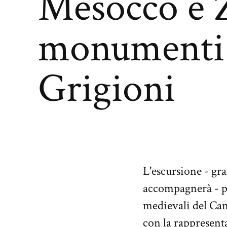
Mesocco e Zi
monumenti 
Grigioni
L'escursione - gr
accompagnerà - p
medievali del Can
con la rappresent