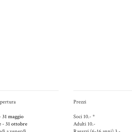
apertura
Prezzi
 - 31 maggio
Soci 10.- *
e - 31 ottobre
Adulti 10.-
dì a venerdì
Ragazzi (6-16 anni) 3.-