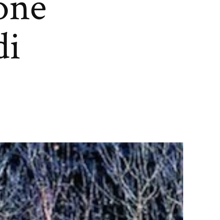
ione
di