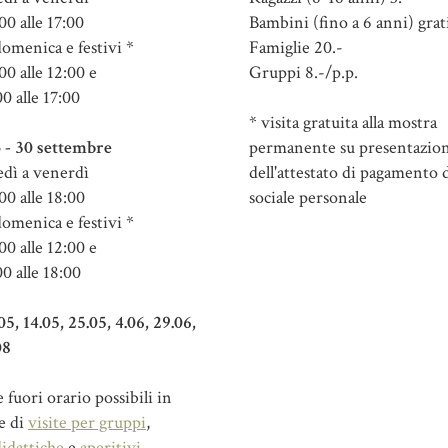
00 alle 17:00
Bambini (fino a 6 anni) grat
domenica e festivi *
Famiglie 20.-
00 alle 12:00 e
Gruppi 8.-/p.p.
00 alle 17:00
* visita gratuita alla mostra
 - 30 settembre
permanente su presentazio
dì a venerdì
dell'attestato di pagamento d
00 alle 18:00
sociale personale
domenica e festivi *
00 alle 12:00 e
00 alle 18:00
.05, 14.05, 25.05, 4.06, 29.06,
08
fuori orario possibili in
e di
visite per gruppi
,
didattiche
e
aperitivi
.