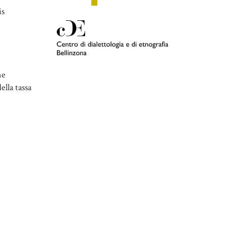
is
ne
ella tassa