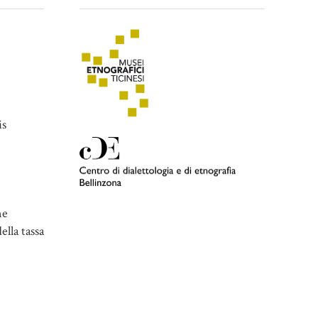
is
ne
ella tassa