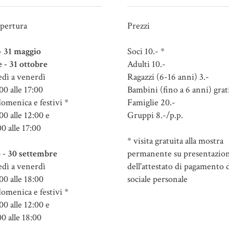
apertura
Prezzi
 - 31 maggio
Soci 10.- *
e - 31 ottobre
Adulti 10.-
dì a venerdì
Ragazzi (6-16 anni) 3.-
00 alle 17:00
Bambini (fino a 6 anni) grat
domenica e festivi *
Famiglie 20.-
00 alle 12:00 e
Gruppi 8.-/p.p.
00 alle 17:00
* visita gratuita alla mostra
 - 30 settembre
permanente su presentazio
dì a venerdì
dell'attestato di pagamento d
00 alle 18:00
sociale personale
domenica e festivi *
00 alle 12:00 e
00 alle 18:00