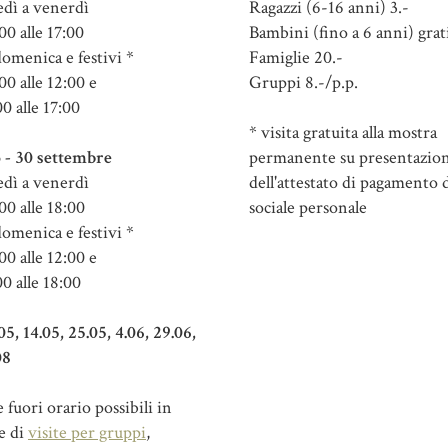
dì a venerdì
Ragazzi (6-16 anni) 3.-
00 alle 17:00
Bambini (fino a 6 anni) grat
domenica e festivi *
Famiglie 20.-
00 alle 12:00 e
Gruppi 8.-/p.p.
00 alle 17:00
* visita gratuita alla mostra
 - 30 settembre
permanente su presentazio
dì a venerdì
dell'attestato di pagamento d
00 alle 18:00
sociale personale
domenica e festivi *
00 alle 12:00 e
00 alle 18:00
.05, 14.05, 25.05, 4.06, 29.06,
08
fuori orario possibili in
e di
visite per gruppi
,