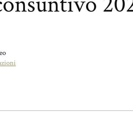
consuntivo 20
seo
azioni