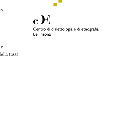
is
ne
ella tassa